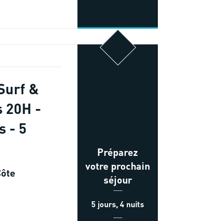
Surf &
s 20H -
s - 5
Préparez
votre prochain
Côte
séjour
5 jours, 4 nuits