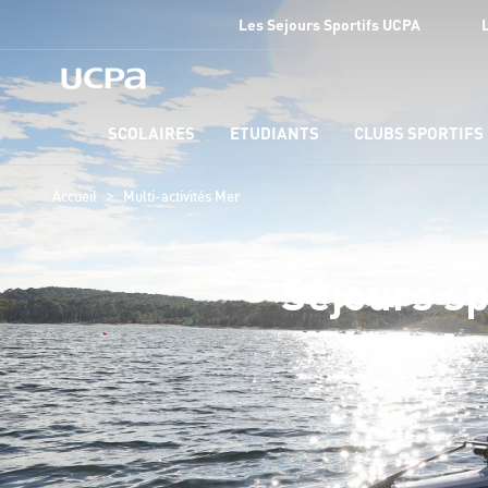
Les Sejours Sportifs UCPA
SCOLAIRES
ETUDIANTS
CLUBS SPORTIFS
>
Accueil
Multi-activités Mer
Séjours sp