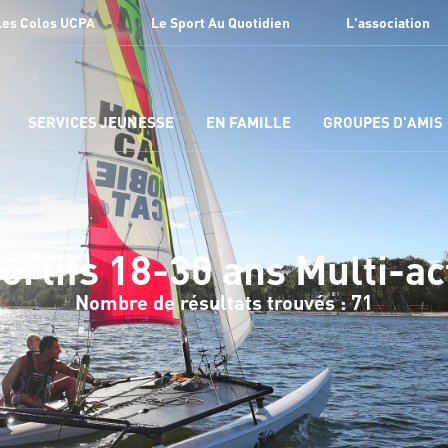
Les Colos UCPA
Le Sport Au Quotidien
L'association
SERVICES JEUNESSE
EN FAMILLE
GROUPES D'AMIS
ortifs 18-30 ans Multi-ac
Nombre de résultats trouvés : 71