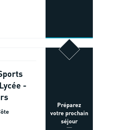
Sports
Lycée -
urs
Préparez
Côte
votre prochain
séjour