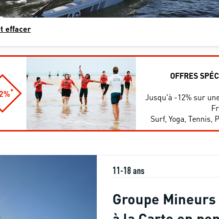
t effacer
OFFRES SPÉC
*
12%
Jusqu'à -12% sur une
Fr
Surf, Yoga, Tennis, P
11-18 ans
Groupe Mineurs 
à la Carte en pe