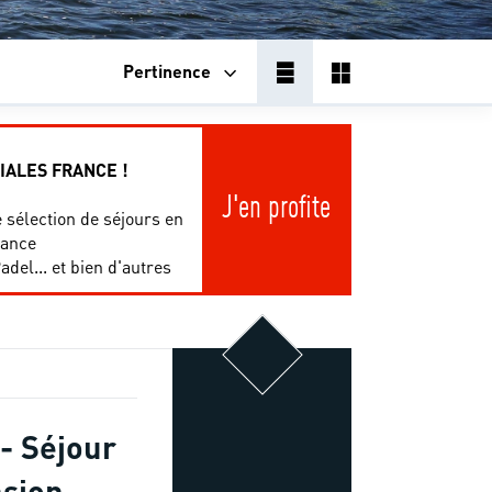
Pertinence
IALES FRANCE !
J'en profite
 sélection de séjours en
ance
adel... et bien d'autres
- Séjour
nsion