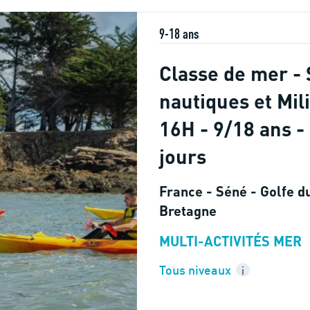
9-18 ans
Classe de mer - 
nautiques et Mil
16H - 9/18 ans -
jours
France - Séné - Golfe d
Bretagne
MULTI-ACTIVITÉS MER
Tous niveaux
i