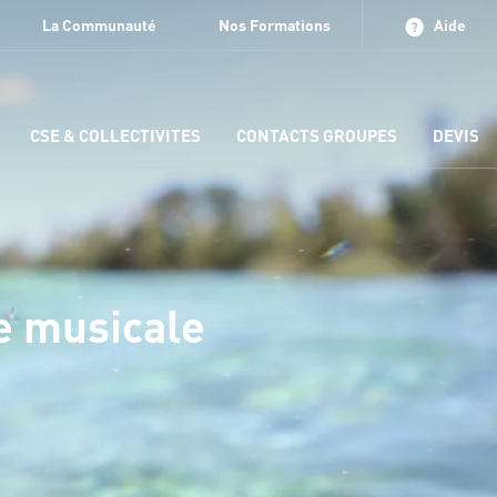
La Communauté
Nos Formations
Aide
CSE & COLLECTIVITES
CONTACTS GROUPES
DEVIS
e musicale