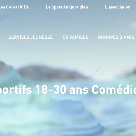
Les Colos UCPA
Le Sport Au Quotidien
L'association
SERVICES JEUNESSE
EN FAMILLE
GROUPES D'AMIS
portifs 18-30 ans Comédi