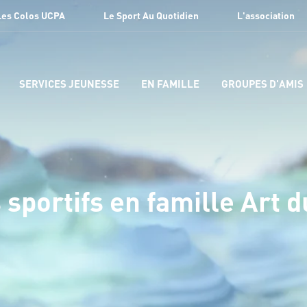
Les Colos UCPA
Le Sport Au Quotidien
L'association
SERVICES JEUNESSE
EN FAMILLE
GROUPES D'AMIS
 sportifs en famille Art d