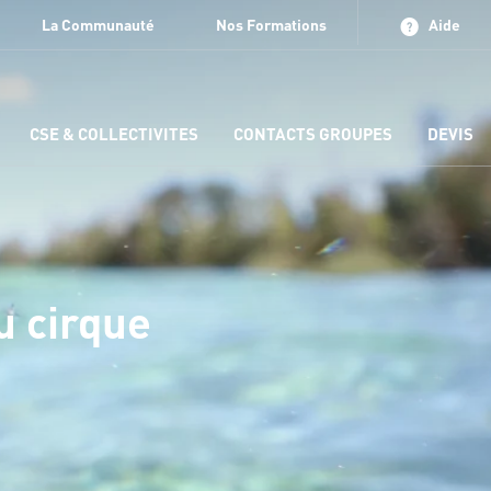
La Communauté
Nos Formations
Aide
CSE & COLLECTIVITES
CONTACTS GROUPES
DEVIS
u cirque