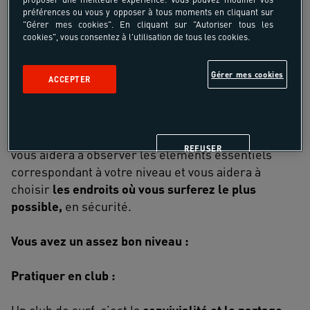
préférences ou vous y opposer à tous moments en cliquant sur
"Gérer mes cookies". En cliquant sur "Autoriser tous les
La meilleure solution sera, dans un premier temps,
cookies", vous consentez à l'utilisation de tous les cookies.
d’
être encadré et conseillé
.
Vous allez gagner du
temps dans votre reprise de l’activité
, tout en étant
Gérer mes cookies
ACCEPTER
dans de bonnes conditions de sécurité. Vous allez
surtout pouvoir
progresser plus vite
car le
moniteur vous donnera toutes les clés pour
exploiter au mieux les conditions de la séance. Il
REFUSER
vous aidera à observer les éléments essentiels
correspondant à votre niveau et vous aidera à
choisir
les endroits où vous surferez le plus
possible,
en sécurité.
Vous avez un assez bon niveau :
Pratiquer en club :
Un club de surf, c’est la
convivialité et le partage