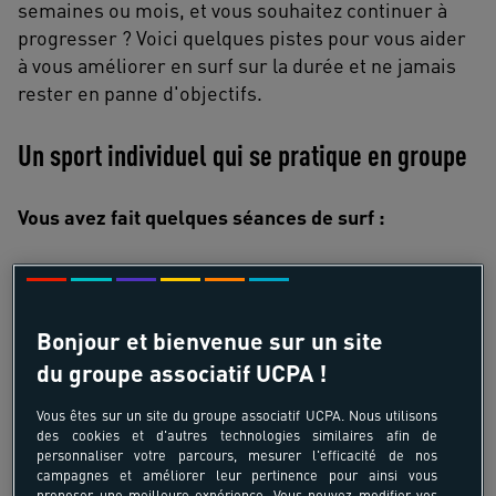
semaines ou mois, et vous souhaitez continuer à
progresser ? Voici quelques pistes pour vous aider
à vous améliorer en surf sur la durée et ne jamais
rester en panne d'objectifs.
Un sport individuel qui se pratique en groupe
Vous avez fait quelques séances de surf :
Même en maîtrisant une bonne partie des bases, il
reste pas mal de chemin à parcourir avant de
révéler totalement ses sensations.
Quelques
Bonjour et bienvenue sur un site
leçons seront nécessaires pour acquérir une
du groupe associatif UCPA !
autonomie suffisante
. Si vous pratiquez quelques
jours par an, vous aurez
probablement perdu,
Vous êtes sur un site du groupe associatif UCPA. Nous utilisons
même inconsciemment, certaines bonnes
des cookies et d'autres technologies similaires afin de
personnaliser votre parcours, mesurer l'efficacité de nos
pratiques
qu’il vous faudra ré-aborder pour ne pas
campagnes et améliorer leur pertinence pour ainsi vous
perdre de temps ou même prendre de risques.
proposer une meilleure expérience. Vous pouvez modifier vos