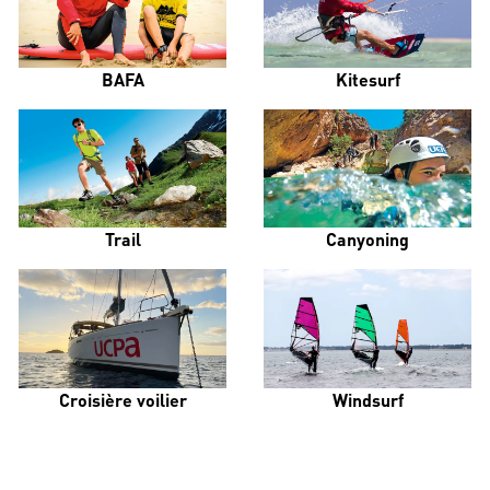
BAFA
Kitesurf
Trail
Canyoning
Croisière voilier
Windsurf