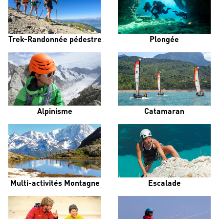
Trek-Randonnée pédestre
Plongée
Alpinisme
Catamaran
Multi-activités Montagne
Escalade