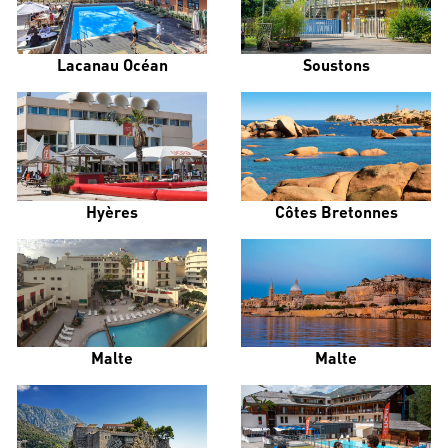
Lacanau Océan
Soustons
Hyères
Côtes Bretonnes
Malte
Malte