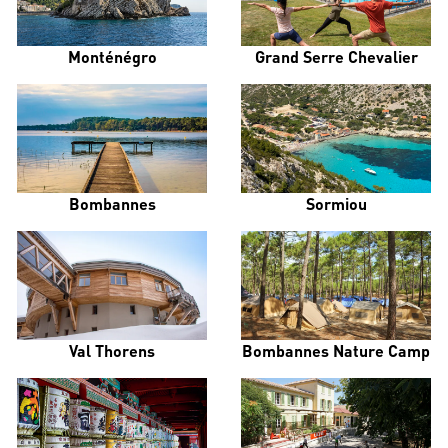
Monténégro
Grand Serre Chevalier
Bombannes
Sormiou
Val Thorens
Bombannes Nature Camp