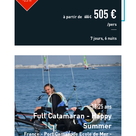
505 €
à partir de
655 €
/pers
7 jours, 6 nuits
18-25 ans
Full Catamaran - Happy
Summer
France - Port Camargue Ecole de Mer -