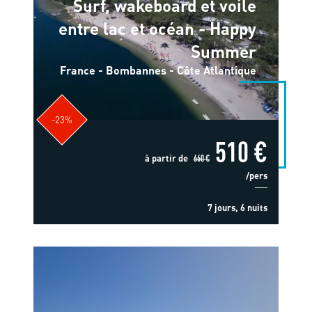
Surf, wakeboard et voile
entre lac et océan - Happy
Summer
France - Bombannes - Côte Atlantique
-23%
510 €
à partir de
660 €
/pers
7 jours, 6 nuits