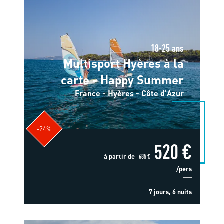
18-25 ans
Multisport Hyères à la
carte - Happy Summer
France - Hyères - Côte d'Azur
-24%
520 €
à partir de
685 €
/pers
7 jours, 6 nuits