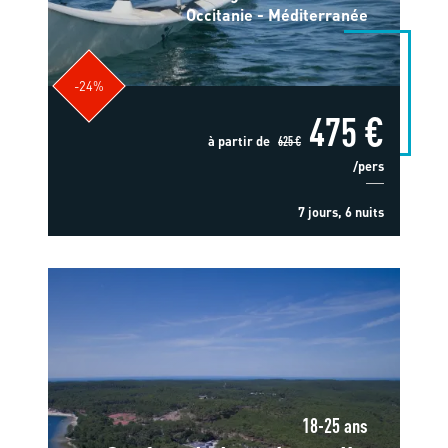
Occitanie - Méditerranée
-24%
475 €
à partir de
625 €
/pers
7 jours, 6 nuits
18-25 ans