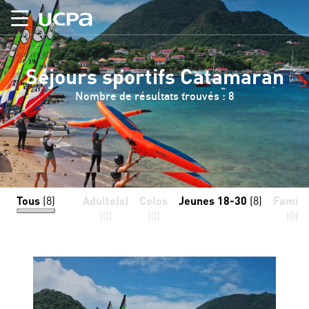
Séjours sportifs Catamaran
Nombre de résultats trouvés : 8
Tous
(8)
Adulte(s)
Colos
Jeunes 18-30
(8)
Famill
(0)
(0)
(0)