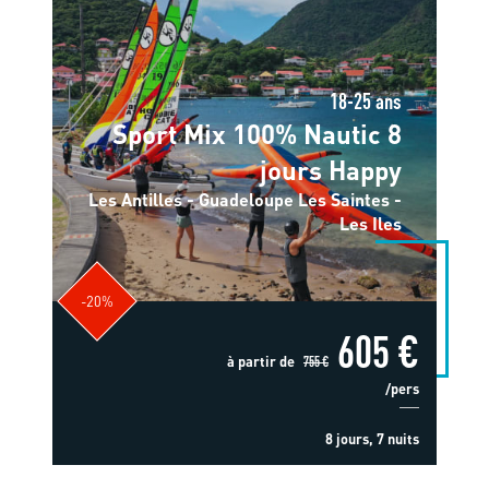
18-25 ans
Sport Mix 100% Nautic 8
jours Happy
Les Antilles - Guadeloupe Les Saintes -
Les Iles
-20%
605 €
à partir de
755 €
/pers
8 jours, 7 nuits