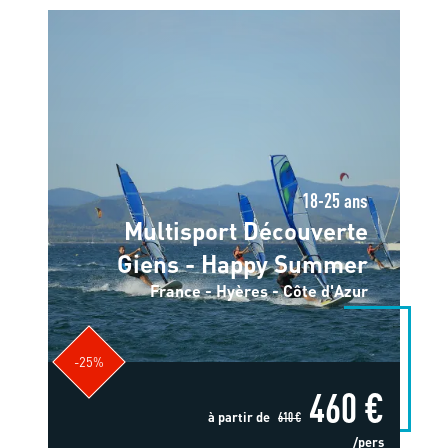
18-25 ans
Multisport Découverte
Giens - Happy Summer
France - Hyères - Côte d'Azur
-25%
460 €
à partir de
610 €
/pers