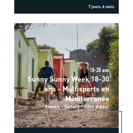
7 jours, 6 nuits
18-30 ans
Sunny Sunny Week 18-30
ans - Multisports en
Méditerranée
France - Sanary - Côte d'Azur