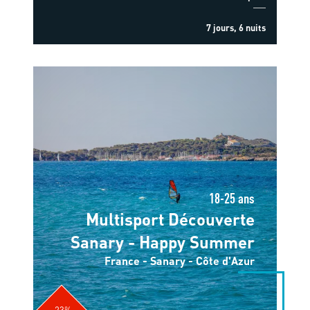
7 jours, 6 nuits
18-25 ans
Multisport Découverte
Sanary - Happy Summer
France - Sanary - Côte d'Azur
-23%