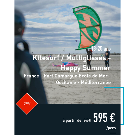
18-25 ans
Kitesurf / Multiglisses -
Happy Summer
France - Port Camargue Ecole de Mer -
Occitanie - Méditerranée
-29%
595 €
à partir de
840 €
/pers