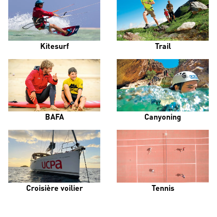
Kitesurf
Trail
BAFA
Canyoning
Croisière voilier
Tennis