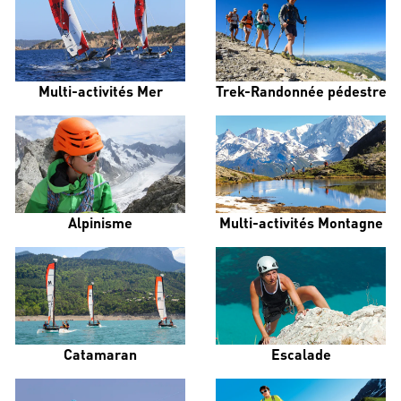
Multi-activités Mer
Trek-Randonnée pédestre
Alpinisme
Multi-activités Montagne
Catamaran
Escalade