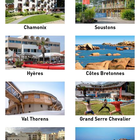
Chamonix
Soustons
Hyères
Côtes Bretonnes
Val Thorens
Grand Serre Chevalier