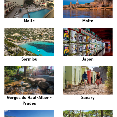
Malte
Malte
Sormiou
Japon
Gorges du Haut-Allier -
Sanary
Prades