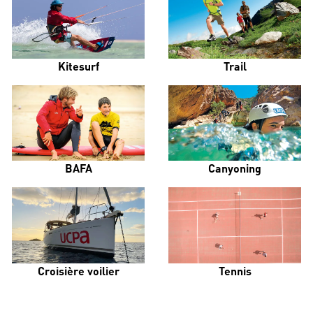
Kitesurf
Trail
BAFA
Canyoning
Croisière voilier
Tennis