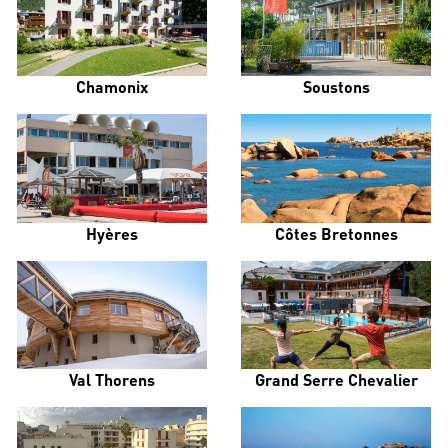
Chamonix
Soustons
Hyères
Côtes Bretonnes
Val Thorens
Grand Serre Chevalier