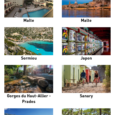
Malte
Malte
Sormiou
Japon
Gorges du Haut-Allier -
Sanary
Prades