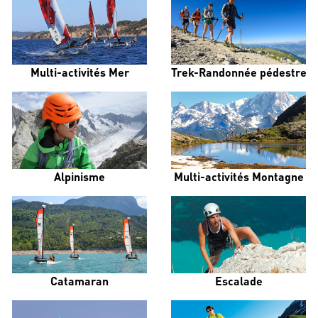
Multi-activités Mer
Trek-Randonnée pédestre
Alpinisme
Multi-activités Montagne
Catamaran
Escalade