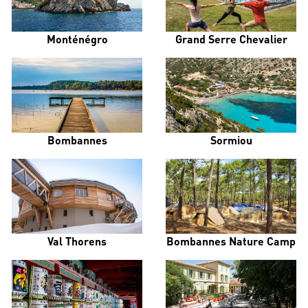
Monténégro
Grand Serre Chevalier
Bombannes
Sormiou
Val Thorens
Bombannes Nature Camp