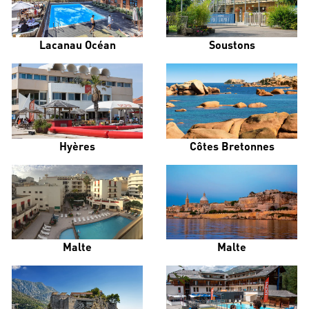
Lacanau Océan
Soustons
Hyères
Côtes Bretonnes
Malte
Malte