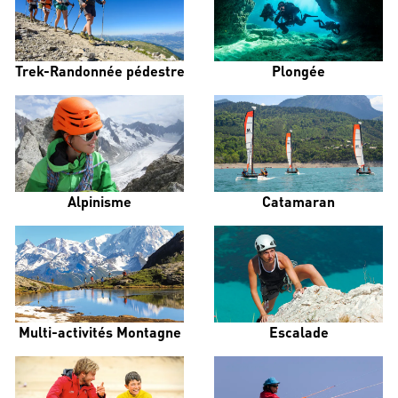
Trek-Randonnée pédestre
Plongée
Alpinisme
Catamaran
Multi-activités Montagne
Escalade