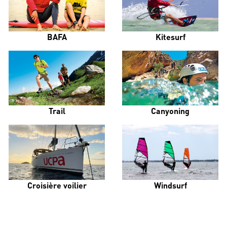
BAFA
Kitesurf
Trail
Canyoning
Croisière voilier
Windsurf