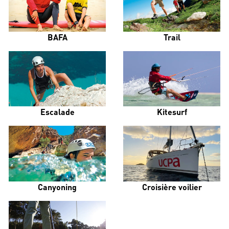
BAFA
Trail
Escalade
Kitesurf
Canyoning
Croisière voilier