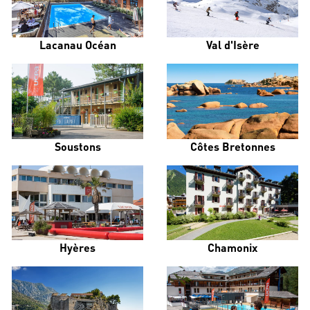
Lacanau Océan
Val d'Isère
Soustons
Côtes Bretonnes
Hyères
Chamonix