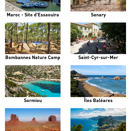
Maroc - Site d'Essaouira
Sanary
Bombannes Nature Camp
Saint-Cyr-sur-Mer
Sormiou
Îles Baléares