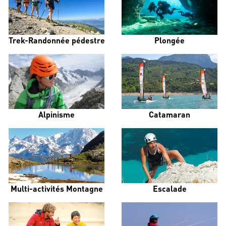
Trek-Randonnée pédestre
Plongée
Alpinisme
Catamaran
Multi-activités Montagne
Escalade