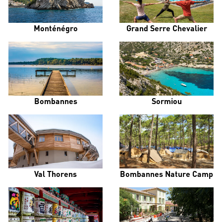
Monténégro
Grand Serre Chevalier
Bombannes
Sormiou
Val Thorens
Bombannes Nature Camp