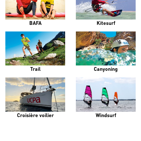
BAFA
Kitesurf
Trail
Canyoning
Croisière voilier
Windsurf