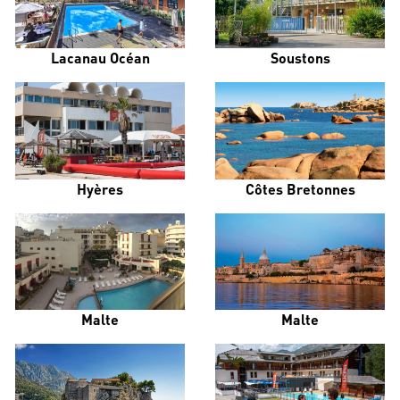
Lacanau Océan
Soustons
Hyères
Côtes Bretonnes
Malte
Malte