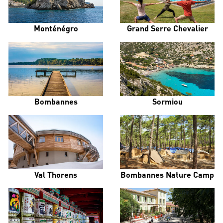
Monténégro
Grand Serre Chevalier
Bombannes
Sormiou
Val Thorens
Bombannes Nature Camp