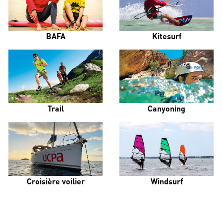
BAFA
Kitesurf
Trail
Canyoning
Croisière voilier
Windsurf