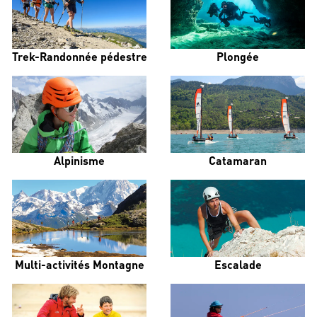
Trek-Randonnée pédestre
Plongée
Alpinisme
Catamaran
Multi-activités Montagne
Escalade