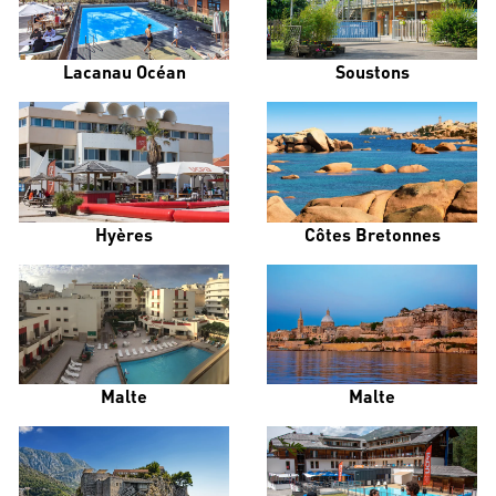
Lacanau Océan
Soustons
Hyères
Côtes Bretonnes
Malte
Malte