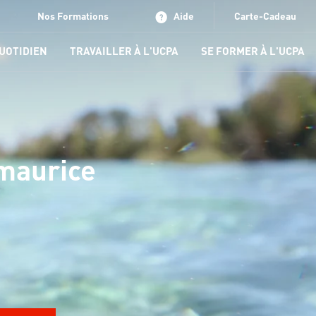
Nos Formations
Aide
Carte-Cadeau
QUOTIDIEN
TRAVAILLER À L'UCPA
SE FORMER À L'UCPA
 maurice