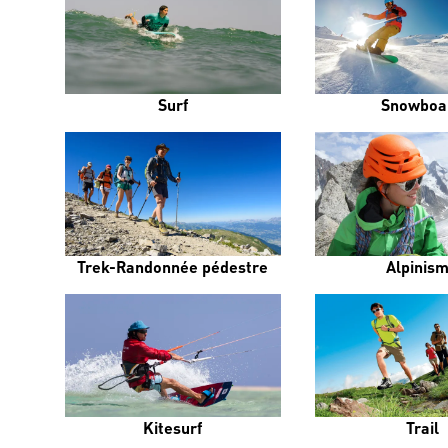
Surf
Snowboa
Trek-Randonnée pédestre
Alpinis
Kitesurf
Trail