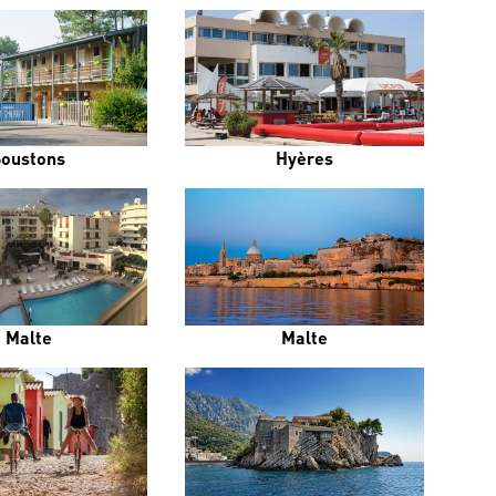
Soustons
Hyères
Malte
Malte