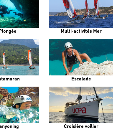
Plongée
Multi-activités Mer
atamaran
Escalade
anyoning
Croisière voilier