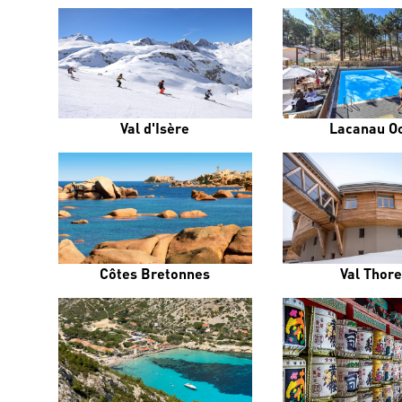
Val d'Isère
Lacanau O
Côtes Bretonnes
Val Thor