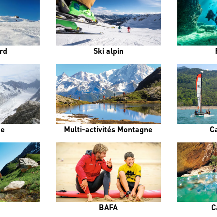
rd
Ski alpin
me
Multi-activités Montagne
C
BAFA
C