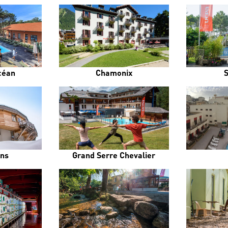
céan
Chamonix
ens
Grand Serre Chevalier