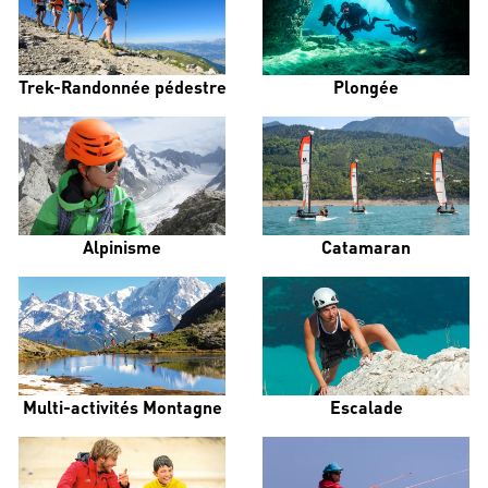
Trek-Randonnée pédestre
Plongée
Alpinisme
Catamaran
Multi-activités Montagne
Escalade