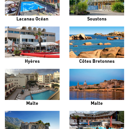
Lacanau Océan
Soustons
Hyères
Côtes Bretonnes
Malte
Malte