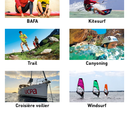
BAFA
Kitesurf
Trail
Canyoning
Croisière voilier
Windsurf