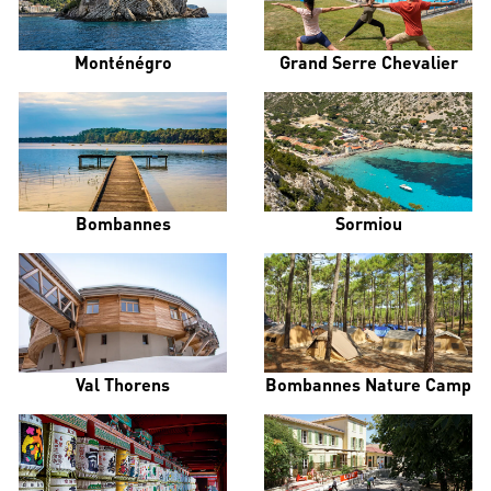
Monténégro
Grand Serre Chevalier
Bombannes
Sormiou
Val Thorens
Bombannes Nature Camp