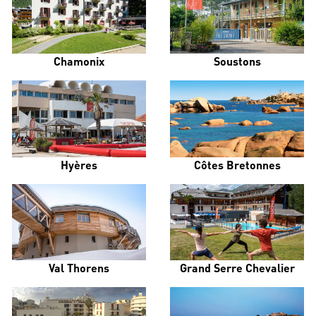
Chamonix
Soustons
Hyères
Côtes Bretonnes
Val Thorens
Grand Serre Chevalier