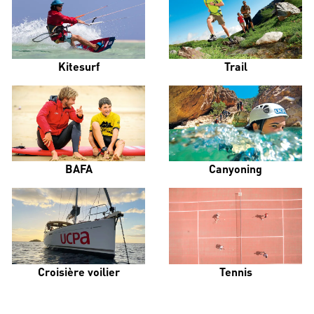
Kitesurf
Trail
BAFA
Canyoning
Croisière voilier
Tennis