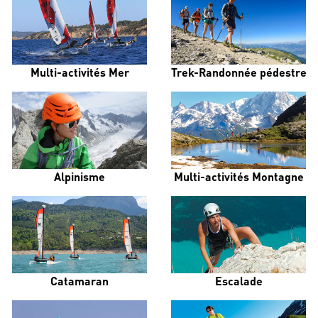
Multi-activités Mer
Trek-Randonnée pédestre
Alpinisme
Multi-activités Montagne
Catamaran
Escalade