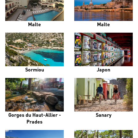
Malte
Malte
Sormiou
Japon
Gorges du Haut-Allier -
Sanary
Prades