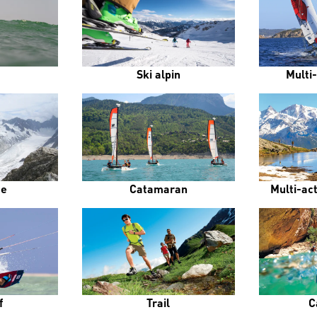
Ski alpin
Multi-
me
Catamaran
Multi-ac
f
Trail
C