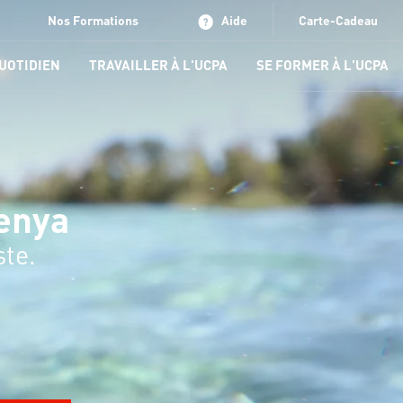
Nos Formations
Aide
Carte-Cadeau
QUOTIDIEN
TRAVAILLER À L'UCPA
SE FORMER À L'UCPA
Kenya
ste.