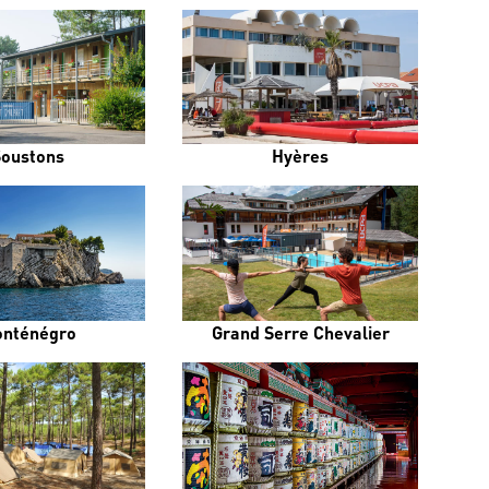
Soustons
Hyères
nténégro
Grand Serre Chevalier