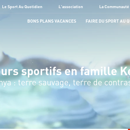
Le Sport Au Quotidien
L'association
La Communauté
BONS PLANS VACANCES
FAIRE DU SPORT AU 
urs sportifs en famille 
ya : terre sauvage, terre de contra