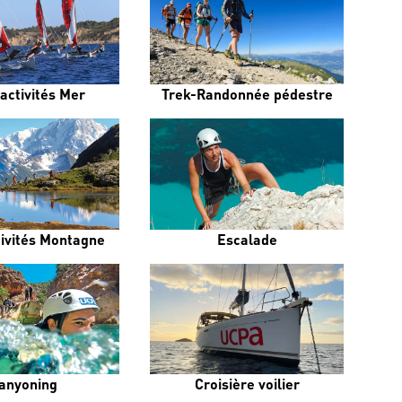
activités Mer
Trek-Randonnée pédestre
tivités Montagne
Escalade
anyoning
Croisière voilier