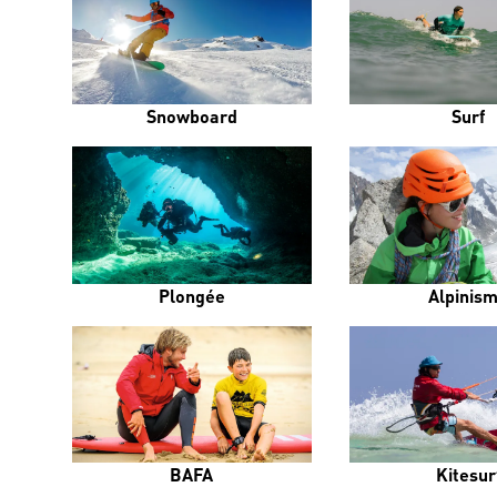
Snowboard
Surf
Plongée
Alpinis
BAFA
Kitesur