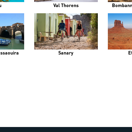
u
Val Thorens
Bombann
Essaouira
Sanary
E