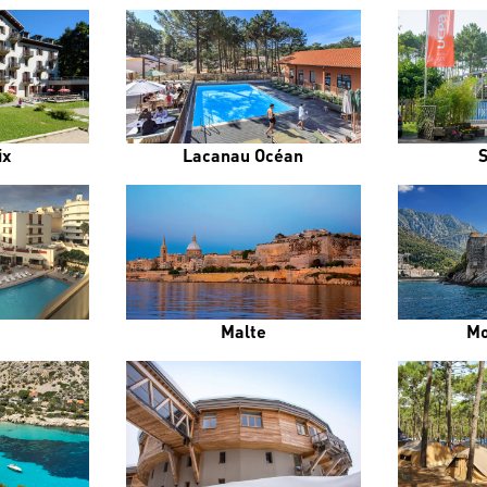
ix
Lacanau Océan
Malte
Mo