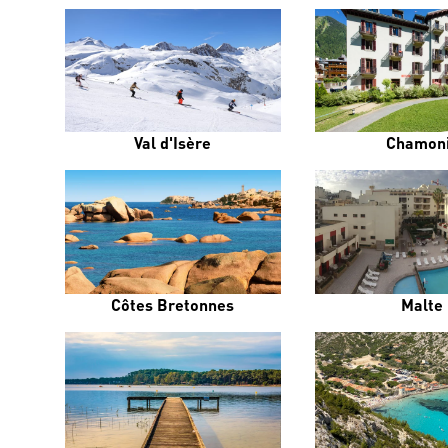
Val d'Isère
Chamon
Côtes Bretonnes
Malte