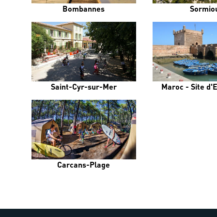
Bombannes
Sormio
Saint-Cyr-sur-Mer
Maroc - Site d'
Carcans-Plage