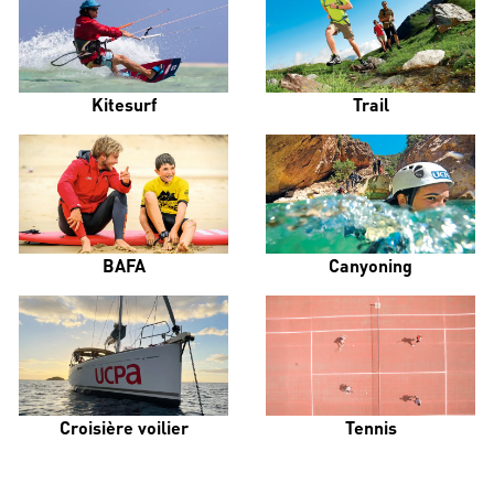
Kitesurf
Trail
BAFA
Canyoning
Croisière voilier
Tennis