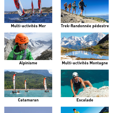
Multi-activités Mer
Trek-Randonnée pédestre
Alpinisme
Multi-activités Montagne
Catamaran
Escalade