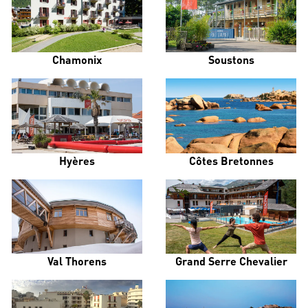
Chamonix
Soustons
Hyères
Côtes Bretonnes
Val Thorens
Grand Serre Chevalier