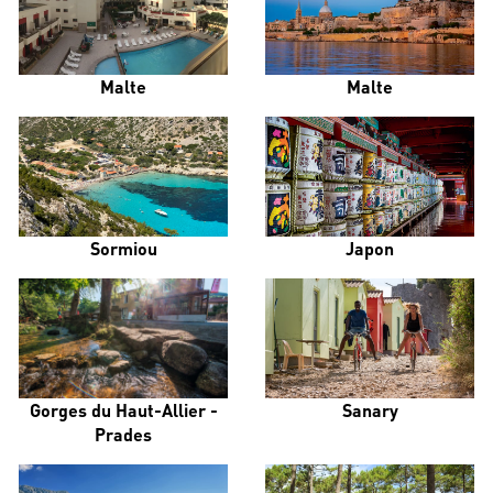
Malte
Malte
Sormiou
Japon
Gorges du Haut-Allier -
Sanary
Prades