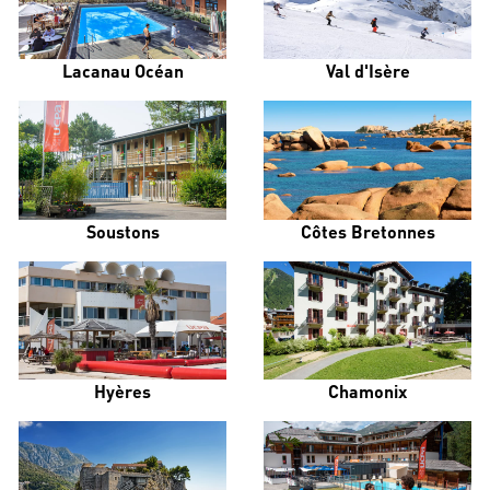
Lacanau Océan
Val d'Isère
Soustons
Côtes Bretonnes
Hyères
Chamonix