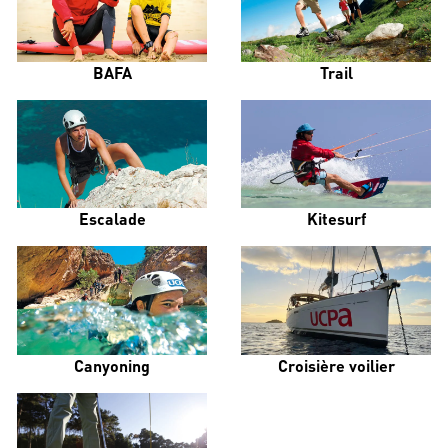
BAFA
Trail
Escalade
Kitesurf
Canyoning
Croisière voilier