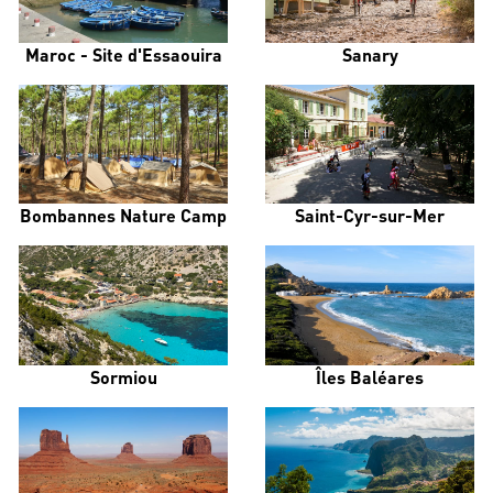
Maroc - Site d'Essaouira
Sanary
Bombannes Nature Camp
Saint-Cyr-sur-Mer
Sormiou
Îles Baléares