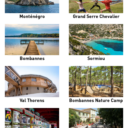
Monténégro
Grand Serre Chevalier
Bombannes
Sormiou
Val Thorens
Bombannes Nature Camp