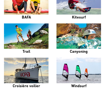
BAFA
Kitesurf
Trail
Canyoning
Croisière voilier
Windsurf