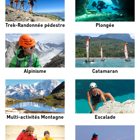
Trek-Randonnée pédestre
Plongée
Alpinisme
Catamaran
Multi-activités Montagne
Escalade