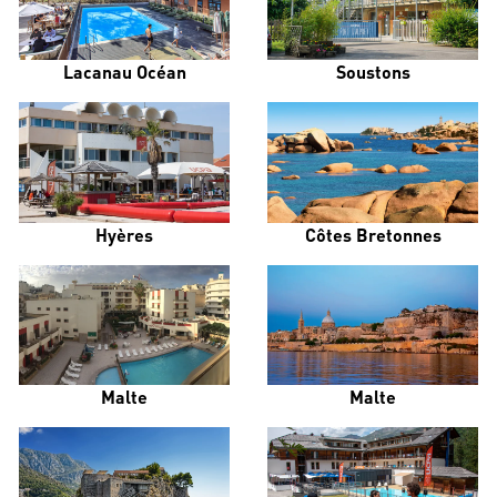
Lacanau Océan
Soustons
Hyères
Côtes Bretonnes
Malte
Malte