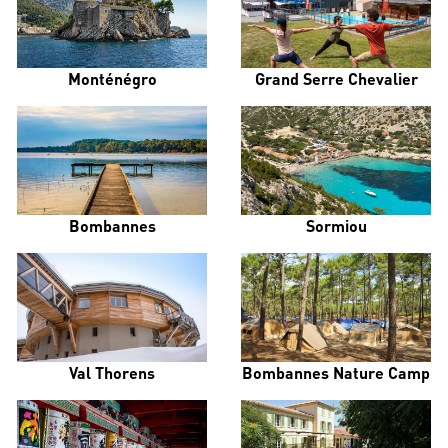
Monténégro
Grand Serre Chevalier
Bombannes
Sormiou
Val Thorens
Bombannes Nature Camp