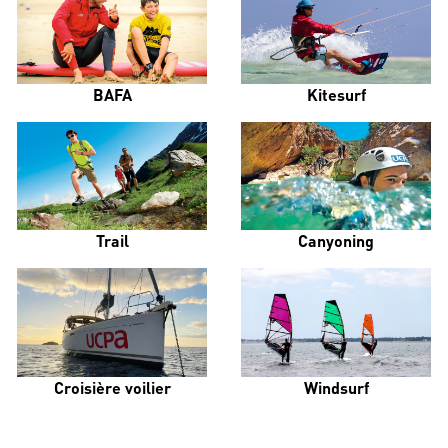
BAFA
Kitesurf
Trail
Canyoning
Croisière voilier
Windsurf