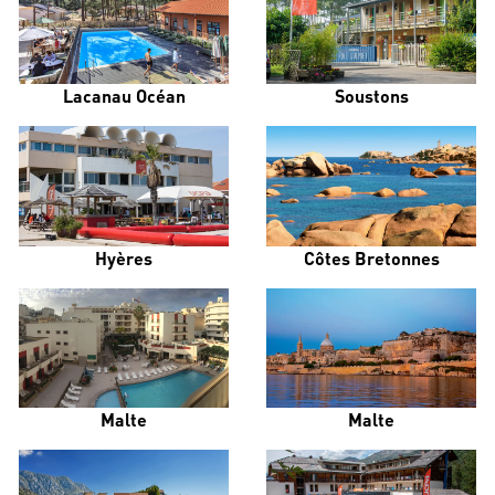
Lacanau Océan
Soustons
Hyères
Côtes Bretonnes
Malte
Malte