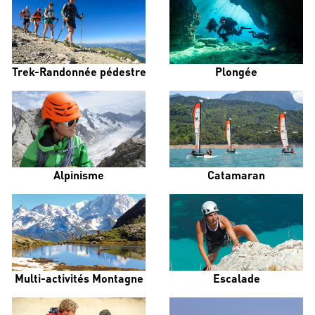
Trek-Randonnée pédestre
Plongée
Alpinisme
Catamaran
Multi-activités Montagne
Escalade