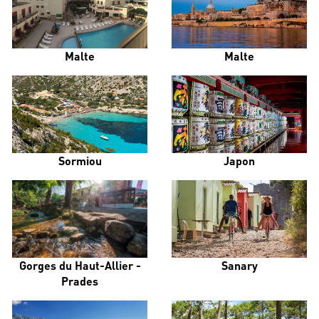
Malte
Malte
Sormiou
Japon
Gorges du Haut-Allier -
Sanary
Prades