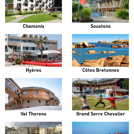
Chamonix
Soustons
Hyères
Côtes Bretonnes
Val Thorens
Grand Serre Chevalier