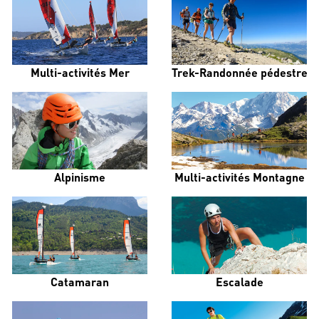
Multi-activités Mer
Trek-Randonnée pédestre
Alpinisme
Multi-activités Montagne
Catamaran
Escalade