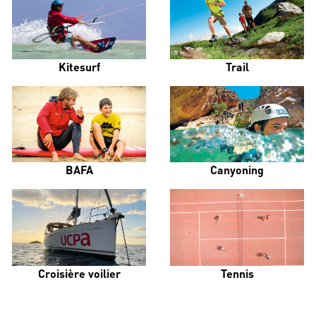
Kitesurf
Trail
BAFA
Canyoning
Croisière voilier
Tennis