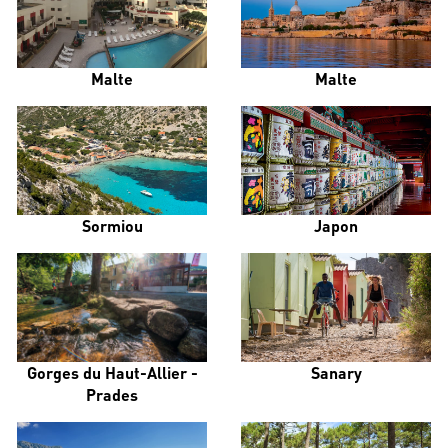
Malte
Malte
Sormiou
Japon
Gorges du Haut-Allier -
Sanary
Prades