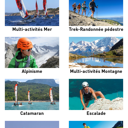
Multi-activités Mer
Trek-Randonnée pédestre
Alpinisme
Multi-activités Montagne
Catamaran
Escalade