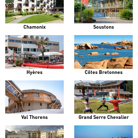
Chamonix
Soustons
Hyères
Côtes Bretonnes
Val Thorens
Grand Serre Chevalier