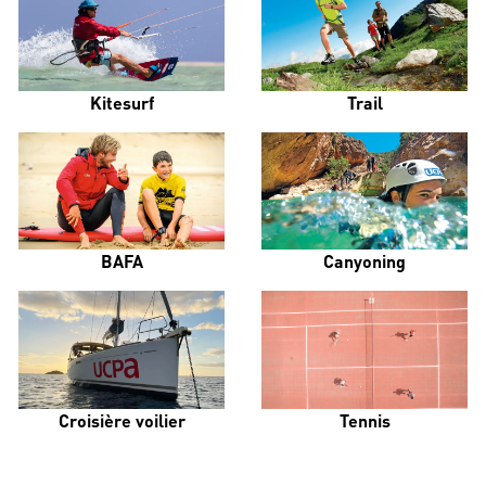
Kitesurf
Trail
BAFA
Canyoning
Croisière voilier
Tennis