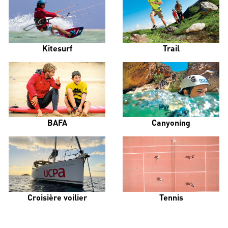
Kitesurf
Trail
BAFA
Canyoning
Croisière voilier
Tennis