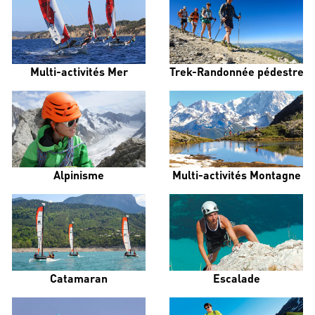
Multi-activités Mer
Trek-Randonnée pédestre
Alpinisme
Multi-activités Montagne
Catamaran
Escalade