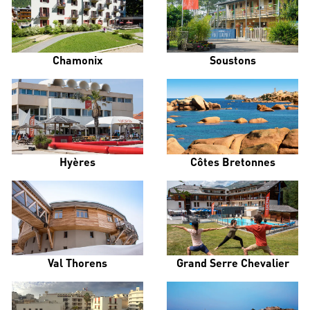
Chamonix
Soustons
Hyères
Côtes Bretonnes
Val Thorens
Grand Serre Chevalier