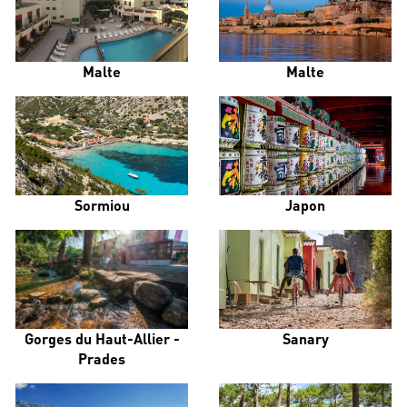
Malte
Malte
Sormiou
Japon
Gorges du Haut-Allier -
Sanary
Prades