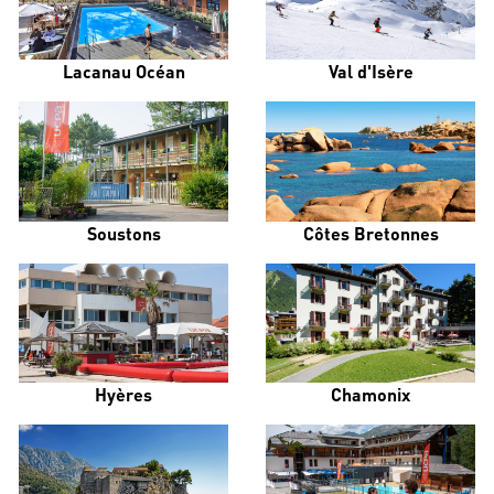
Lacanau Océan
Val d'Isère
Soustons
Côtes Bretonnes
Hyères
Chamonix