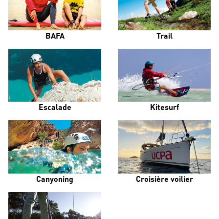
BAFA
Trail
Escalade
Kitesurf
Canyoning
Croisière voilier