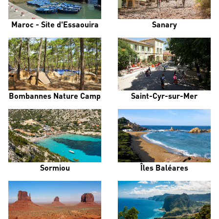
Maroc - Site d'Essaouira
Sanary
Bombannes Nature Camp
Saint-Cyr-sur-Mer
Sormiou
Îles Baléares