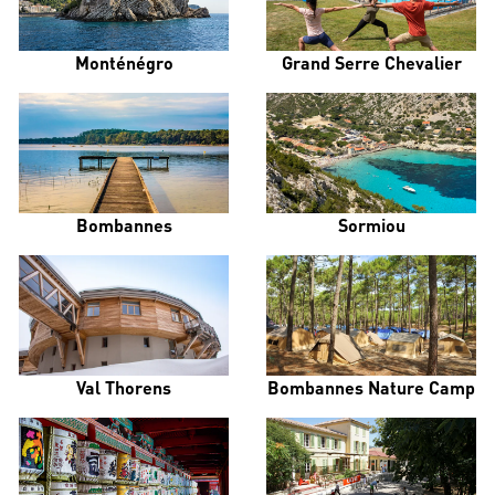
Monténégro
Grand Serre Chevalier
Bombannes
Sormiou
Val Thorens
Bombannes Nature Camp