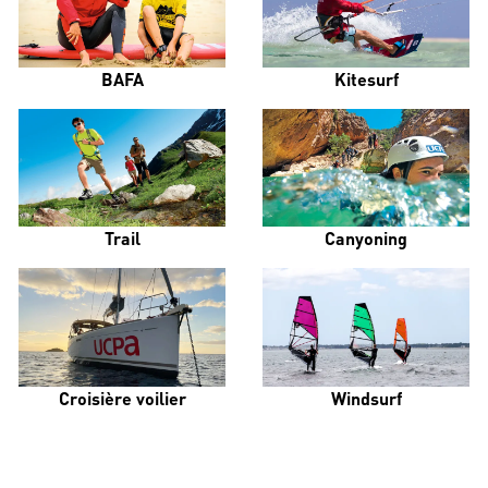
BAFA
Kitesurf
Trail
Canyoning
Croisière voilier
Windsurf