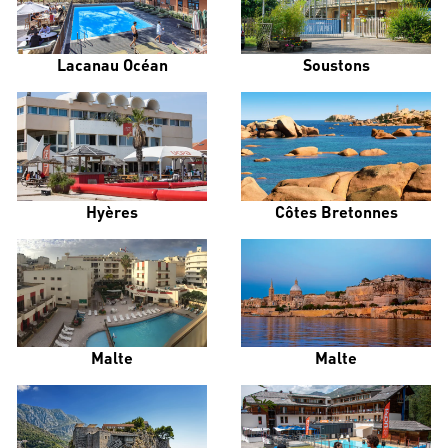
Lacanau Océan
Soustons
Hyères
Côtes Bretonnes
Malte
Malte