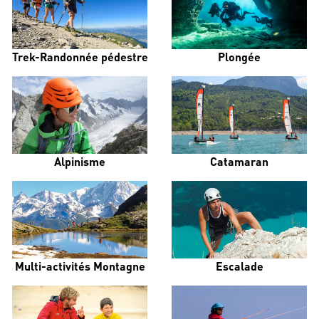
Trek-Randonnée pédestre
Plongée
Alpinisme
Catamaran
Multi-activités Montagne
Escalade