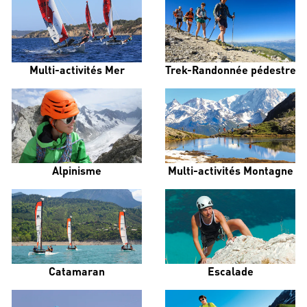
Multi-activités Mer
Trek-Randonnée pédestre
Alpinisme
Multi-activités Montagne
Catamaran
Escalade