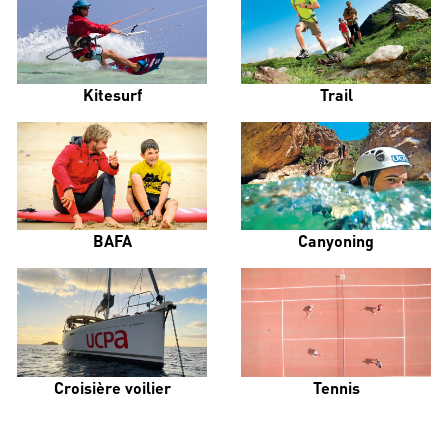
Kitesurf
Trail
BAFA
Canyoning
Croisière voilier
Tennis