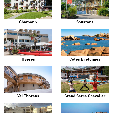
Chamonix
Soustons
Hyères
Côtes Bretonnes
Val Thorens
Grand Serre Chevalier