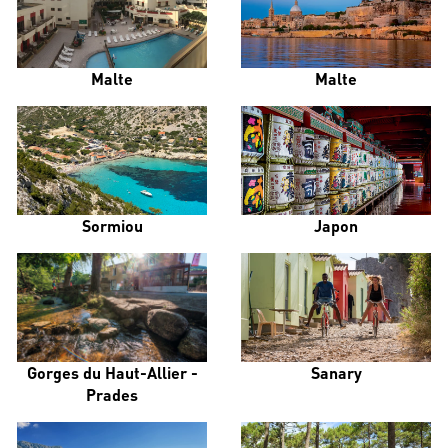
Malte
Malte
Sormiou
Japon
Gorges du Haut-Allier -
Sanary
Prades