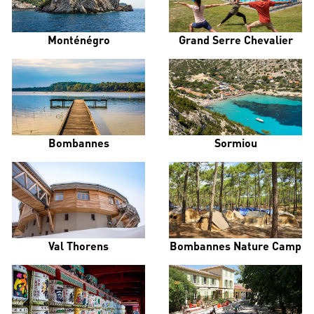
Monténégro
Grand Serre Chevalier
Bombannes
Sormiou
Val Thorens
Bombannes Nature Camp