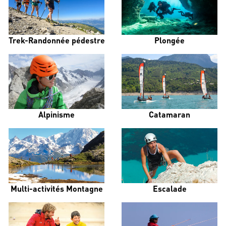
Trek-Randonnée pédestre
Plongée
Alpinisme
Catamaran
Multi-activités Montagne
Escalade