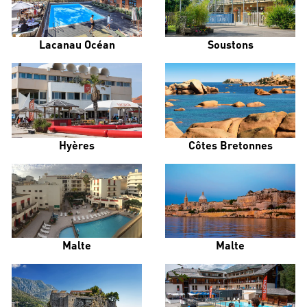
Lacanau Océan
Soustons
Hyères
Côtes Bretonnes
Malte
Malte