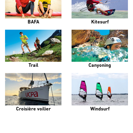
BAFA
Kitesurf
Trail
Canyoning
Croisière voilier
Windsurf