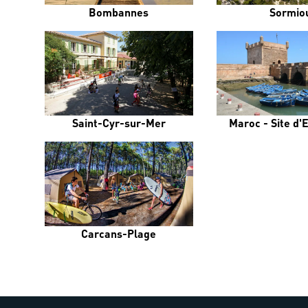
Bombannes
Sormio
Saint-Cyr-sur-Mer
Maroc - Site d'
Carcans-Plage