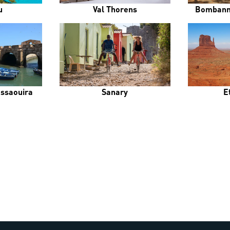
u
Val Thorens
Bombann
Essaouira
Sanary
E