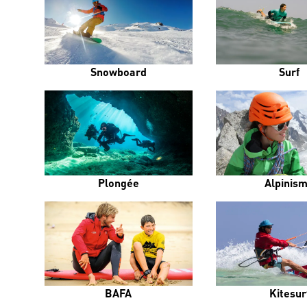
Snowboard
Surf
Plongée
Alpinis
BAFA
Kitesur