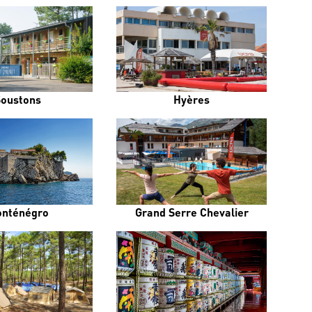
Soustons
Hyères
nténégro
Grand Serre Chevalier