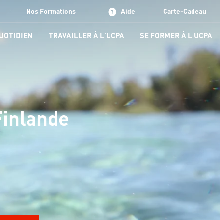
Nos Formations
Aide
Carte-Cadeau
QUOTIDIEN
TRAVAILLER À L'UCPA
SE FORMER À L'UCPA
Finlande