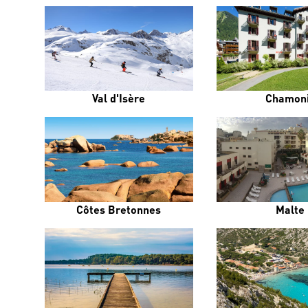
Val d'Isère
Chamon
Côtes Bretonnes
Malte