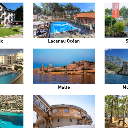
ix
Lacanau Océan
Malte
Mo