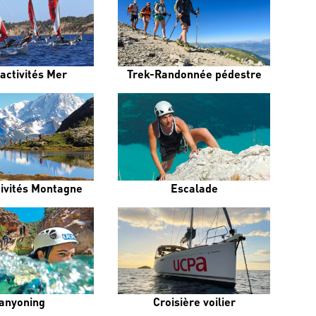
activités Mer
Trek-Randonnée pédestre
tivités Montagne
Escalade
anyoning
Croisière voilier