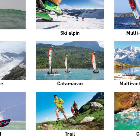
Ski alpin
Multi-
me
Catamaran
Multi-ac
f
Trail
C