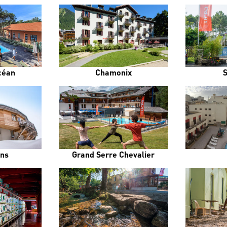
céan
Chamonix
ens
Grand Serre Chevalier