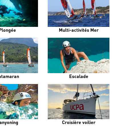
Plongée
Multi-activités Mer
atamaran
Escalade
anyoning
Croisière voilier