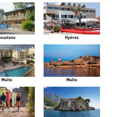
Soustons
Hyères
Malte
Malte