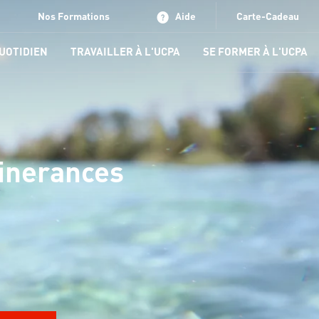
Nos Formations
Aide
Carte-Cadeau
QUOTIDIEN
TRAVAILLER À L'UCPA
SE FORMER À L'UCPA
tinerances