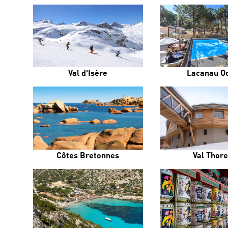
Val d'Isère
Lacanau O
Côtes Bretonnes
Val Thor