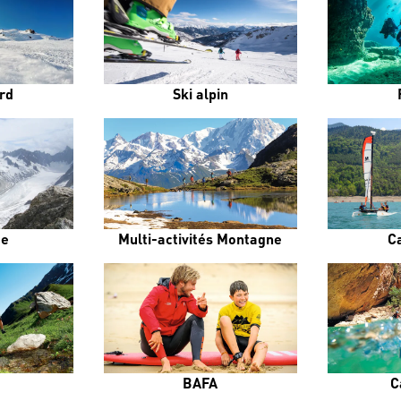
rd
Ski alpin
me
Multi-activités Montagne
C
BAFA
C