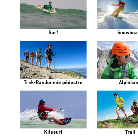
Surf
Snowboa
Trek-Randonnée pédestre
Alpinis
Kitesurf
Trail