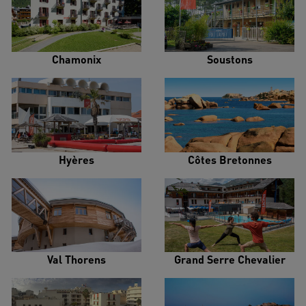
Chamonix
Soustons
Hyères
Côtes Bretonnes
Val Thorens
Grand Serre Chevalier