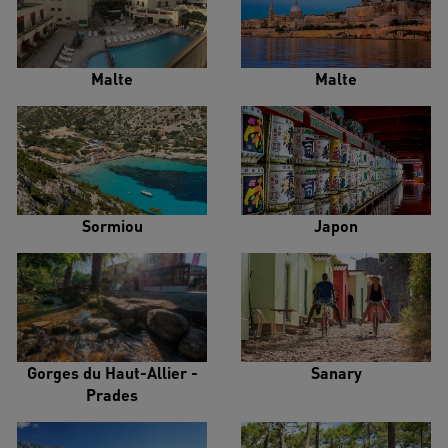
Malte
Malte
Sormiou
Japon
Gorges du Haut-Allier -
Sanary
Prades