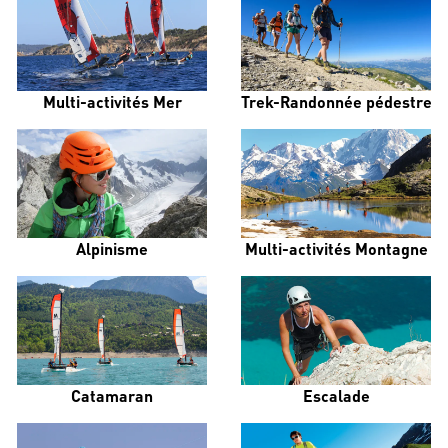
Multi-activités Mer
Trek-Randonnée pédestre
Alpinisme
Multi-activités Montagne
Catamaran
Escalade