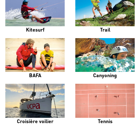
Kitesurf
Trail
BAFA
Canyoning
Croisière voilier
Tennis