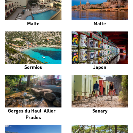
Malte
Malte
Sormiou
Japon
Gorges du Haut-Allier -
Sanary
Prades