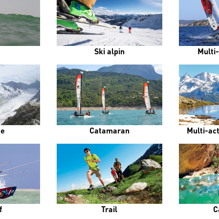
Ski alpin
Multi-
me
Catamaran
Multi-ac
f
Trail
C