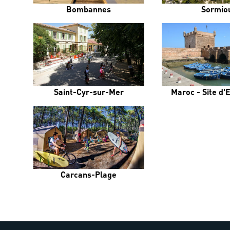
Bombannes
Sormio
Saint-Cyr-sur-Mer
Maroc - Site d'
Carcans-Plage