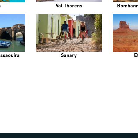
u
Val Thorens
Bombann
Essaouira
Sanary
E