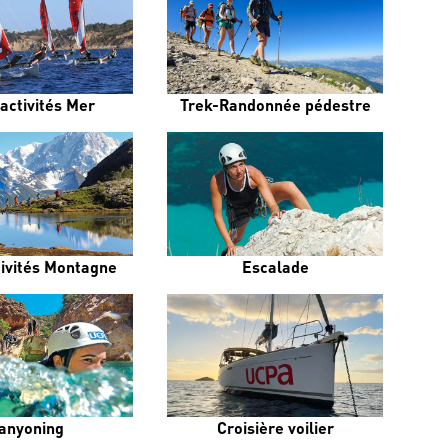
activités Mer
Trek-Randonnée pédestre
tivités Montagne
Escalade
anyoning
Croisière voilier