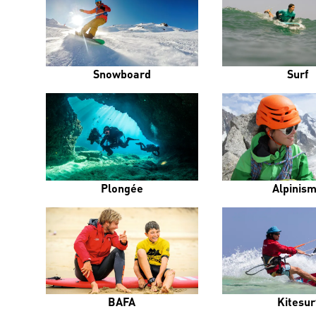
Snowboard
Surf
Plongée
Alpinis
BAFA
Kitesur