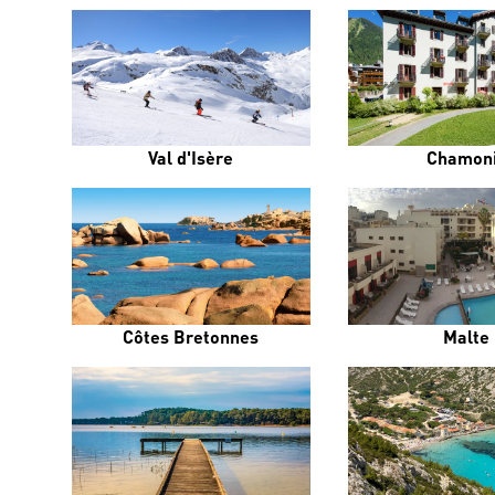
Val d'Isère
Chamon
Côtes Bretonnes
Malte