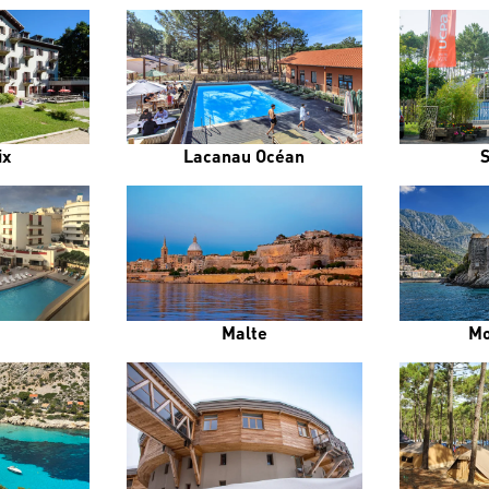
ix
Lacanau Océan
Malte
Mo