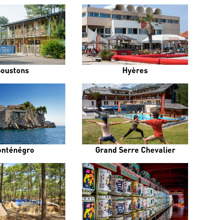
Soustons
Hyères
nténégro
Grand Serre Chevalier