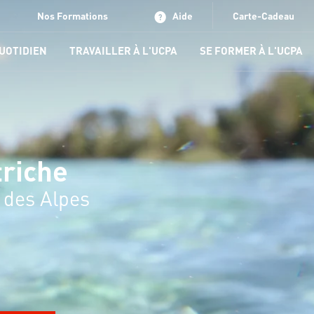
Nos Formations
Aide
Carte-Cadeau
QUOTIDIEN
TRAVAILLER À L'UCPA
SE FORMER À L'UCPA
triche
 des Alpes