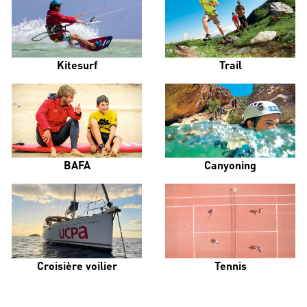
Kitesurf
Trail
BAFA
Canyoning
Croisière voilier
Tennis