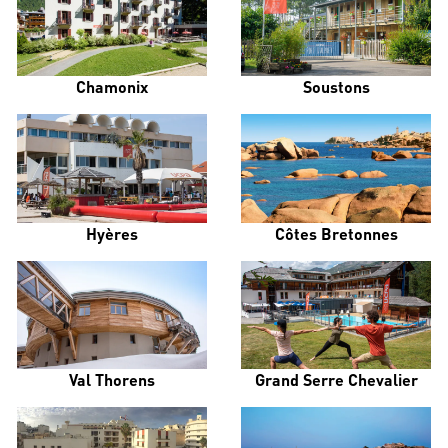
Chamonix
Soustons
Hyères
Côtes Bretonnes
Val Thorens
Grand Serre Chevalier