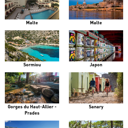
Malte
Malte
Sormiou
Japon
Gorges du Haut-Allier -
Sanary
Prades