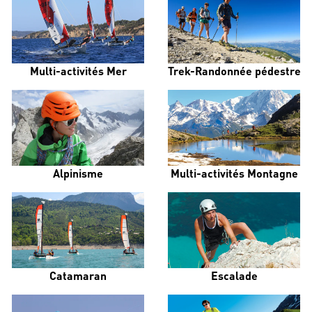
Multi-activités Mer
Trek-Randonnée pédestre
Alpinisme
Multi-activités Montagne
Catamaran
Escalade