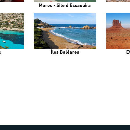
Maroc - Site d'Essaouira
u
Îles Baléares
E