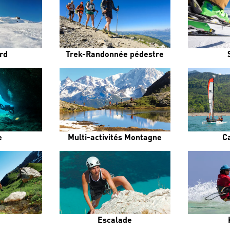
rd
Trek-Randonnée pédestre
e
Multi-activités Montagne
C
Escalade