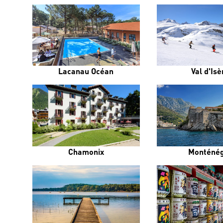
Lacanau Océan
Val d'Isè
Chamonix
Monténé