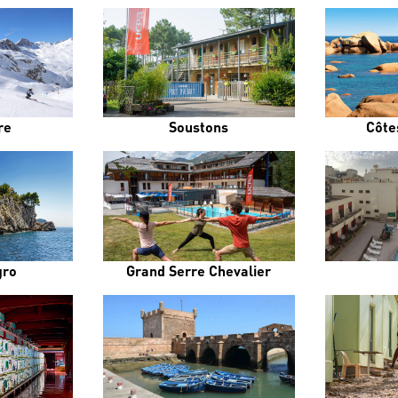
re
Soustons
Côte
gro
Grand Serre Chevalier