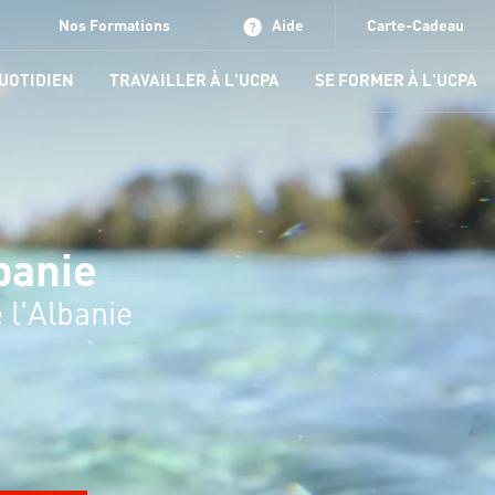
Nos Formations
Aide
Carte-Cadeau
QUOTIDIEN
TRAVAILLER À L'UCPA
SE FORMER À L'UCPA
banie
 l'Albanie