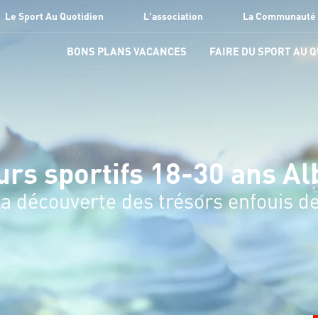
Le Sport Au Quotidien
L'association
La Communauté
BONS PLANS VACANCES
FAIRE DU SPORT AU 
urs sportifs 18-30 ans Al
la découverte des trésors enfouis de