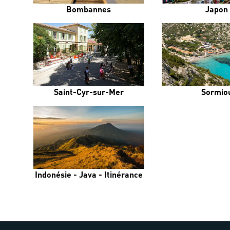
Bombannes
Japon
Saint-Cyr-sur-Mer
Sormio
Indonésie - Java - Itinérance