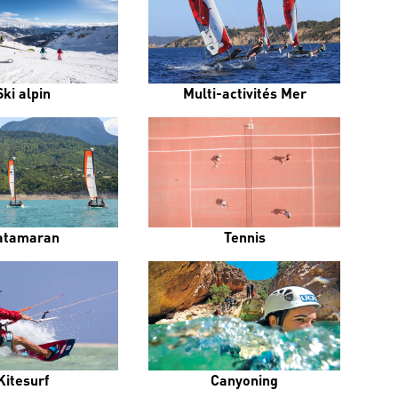
Ski alpin
Multi-activités Mer
atamaran
Tennis
Kitesurf
Canyoning