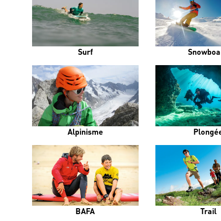
Surf
Snowboa
Alpinisme
Plongé
BAFA
Trail