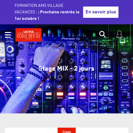
FORMATION AMS VILLAGE
En savoir plus
VACANCES :
: Prochaine rentrée le
1er octobre !
Stage MIX - 2 jours
Stage