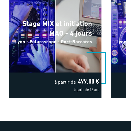
Stage MIX et initiation
MAO - 4 jours
Lyon - Futuroscope - Port-Barcarès
Lyon -
499.00 €
à partir de
à partir de 16 ans