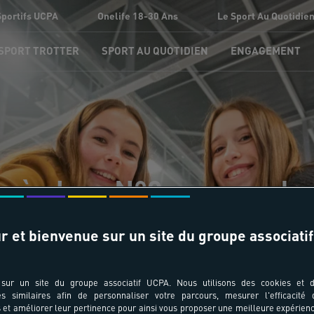
Sportifs UCPA
Onelife 18-30 Ans
Le Sport Au Quotidie
 SPORT TROTTER
SPORT AU QUOTIDIEN
ENGAGEMENT
in à glace N°3 : apprendre
r et bienvenue sur un site du groupe associatif
sur un site du groupe associatif UCPA. Nous utilisons des cookies et d
es similaires afin de personnaliser votre parcours, mesurer l'efficacité
et améliorer leur pertinence pour ainsi vous proposer une meilleure expérienc