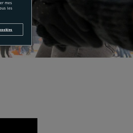
rer mes
tous les
cookies