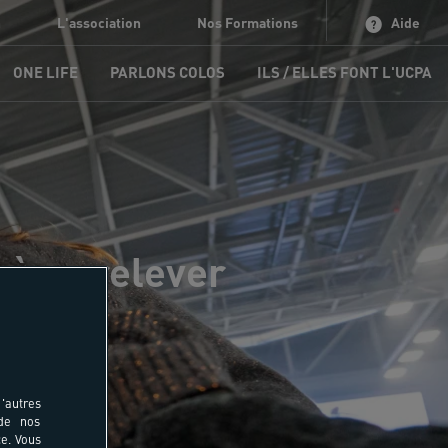
n
L'association
Nos Formations
Aide
ONE LIFE
PARLONS COLOS
ILS / ELLES FONT L'UCPA
 à se relever
'autres
 de nos
e. Vous