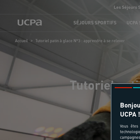
Les Séjours 
SÉJOURS SPORTIFS
UCPA
>
Accueil
Tutoriel patin à glace N°3 : apprendre à se relever
Tutoriel pat
Bonjou
UCPA !
Vous êtes 
technologi
campagnes 