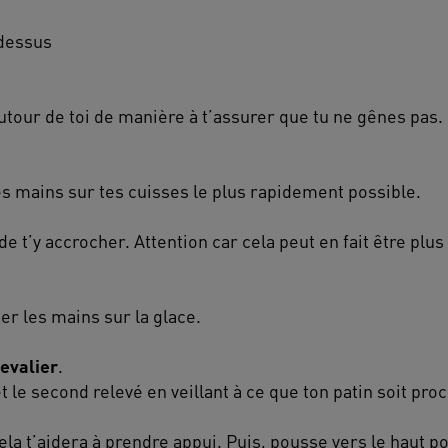
 dessus
autour de toi de manière à t’assurer que tu ne gênes pas.
es mains sur tes cuisses le plus rapidement possible.
de t’y accrocher. Attention car cela peut en fait être plu
er les mains sur la glace.
hevalier
.
et le second relevé en veillant à ce que ton patin soit pro
ela t’aidera à prendre appui. Puis, pousse vers le haut p