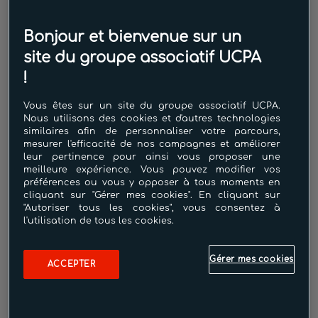
Carte 10 Séances Aquabike
Bonjour et bienvenue sur un
À partir de
site du groupe associatif UCPA
120.00€
!
Vous êtes sur un site du groupe associatif UCPA.
Nous utilisons des cookies et d'autres technologies
Pour pédaler dans l'eau en rythme
similaires afin de personnaliser votre parcours,
mesurer l'efficacité de nos campagnes et améliorer
et en musique. Pour effectuer un
leur pertinence pour ainsi vous proposer une
travail cardiodrainant et
meilleure expérience. Vous pouvez modifier vos
préférences ou vous y opposer à tous moments en
d’endurance. Pour se renforcer
cliquant sur "Gérer mes cookies". En cliquant sur
musculairement
"Autoriser tous les cookies", vous consentez à
l'utilisation de tous les cookies.
Gérer mes cookies
ACCEPTER