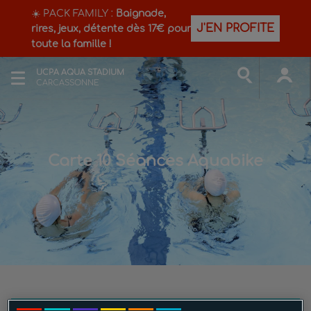
☀️ PACK FAMILY :
Baignade,
J'EN PROFITE
rires, jeux, détente dès 17€ pour
toute la famille !
UCPA AQUA STADIUM
CARCASSONNE
Carte 10 Séances Aquabike