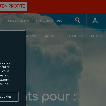
J'EN PROFITE
G
L'ASSOCIATION
NOS FORMATIONS
ON
AQUAGYM
BALNEO
FITNESS
TARIFS
ies et
esurer
i vous
ces ou
iquant
okies.
ultats pour :
cookies