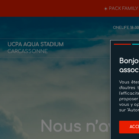
☀️ PACK FAMILY
ONELIFE 18-3
UCPA AQUA STADIUM
CARCASSONNE
Bonjo
assoc
Vous êtes
d'autres 
l'effica
proposer
vous y op
sur "Auto
Nous n’avons
ACC