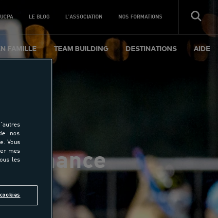
 UCPA
LE BLOG
L'ASSOCIATION
NOS FORMATIONS
EN FAMILLE
TEAM BUILDING
DESTINATIONS
AIDE
'autres
 de nos
e. Vous
rer mes
aintenance
tous les
cookies