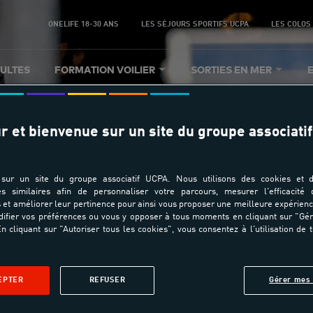
ONELIFE 18-30 ANS
LES SÉJOURS SPORTIFS UCPA
LES COLOS
ULTES
FORMATION VOILIER
SORTIES EN MER
r et bienvenue sur un site du groupe associatif
sur un site du groupe associatif UCPA. Nous utilisons des cookies et d
es similaires afin de personnaliser votre parcours, mesurer l'efficacité
et améliorer leur pertinence pour ainsi vous proposer une meilleure expérienc
ifier vos préférences ou vous y opposer à tous moments en cliquant sur "Gé
st actuellement en m
n cliquant sur "Autoriser tous les cookies", vous consentez à l'utilisation de 
Merci de ré-essayer ultérieurement
EPTER
REFUSER
Gérer mes 