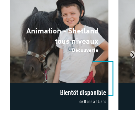
Animation - Shetland
A
tous niveaux
Découverte
Bientôt disponible
de 8 ans à 14 ans