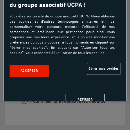
du groupe associatif UCPA !
Anniversaire Poney
Vous êtes sur un site du groupe associatif UCPA. Nous utilisons
des cookies et d'autres technologies similaires afin de
personnaliser votre parcours, mesurer l'efficacité de nos
Découverte
campagnes et améliorer leur pertinence pour ainsi vous
proposer une meilleure expérience. Vous pouvez modifier vos
À partir de
préférences ou vous y opposer à tous moments en cliquant sur
132.00€
"Gérer mes cookies". En cliquant sur "Autoriser tous les
cookies", vous consentez à l'utilisation de tous les cookies.
Gérer mes cookies
ACCEPTER
Pour découvrir l'équitation
Pour passer un moment avec un poney
REFUSER
Pour créer une relation avec l'équidé