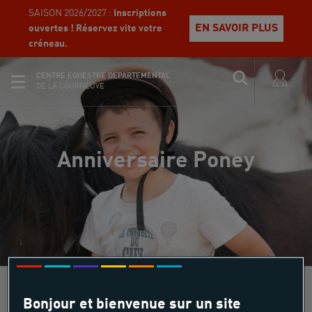
SAISON 2026/2027 :
Inscriptions
EN SAVOIR PLUS
ouvertes ! Réservez vite votre
créneau.
CENTRE ÉQUESTRE DÉPARTEMENTAL
DE LA COURNEUVE
Anniversaire Poney
Bonjour et bienvenue sur un site
Équi Start