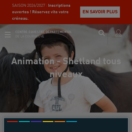
SAISON 2026/2027 :
Inscriptions
EN SAVOIR PLUS
ouvertes ! Réservez vite votre
créneau.
CENTRE ÉQUESTRE DÉPARTEMENTAL
DE LA COURNEUVE
Animation - Shetland tous
niveaux
Équi Start