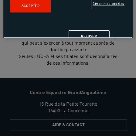
sanctionnée par le code de la Propriété
Gérer mes cookies
ACCEPTER
Intellectuelle. Conformément à la
réglementation européenne en vigueur, vous
disposez d'un droit d'accès, de rectification,
d'opposition ou un droit de limitation du
traitement des informations vous concernant,
REFUSER
qui peut s'exercer à tout moment auprès de
dpo@ucpa.asso.fr
Seules l'UCPA et ses filiales sont destinataires
de ces informations.
Centre Equestre GrandAngoulême
15 Rue de la Petite Tourette
16400 La Couronne
AIDE & CONTACT