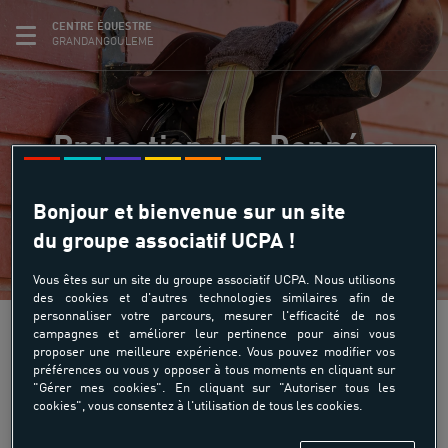
CENTRE ÉQUESTRE
GRANDANGOULEME
Protection des Données
Bonjour et bienvenue sur un site
du groupe associatif UCPA !
Vous êtes sur un site du groupe associatif UCPA. Nous utilisons
des cookies et d'autres technologies similaires afin de
personnaliser votre parcours, mesurer l'efficacité de nos
Toute représentation totale ou partielle de ce
campagnes et améliorer leur pertinence pour ainsi vous
site ou de son contenu (structure générale,
proposer une meilleure expérience. Vous pouvez modifier vos
textes, sons, logos, images animées ou non),
préférences ou vous y opposer à tous moments en cliquant sur
"Gérer mes cookies". En cliquant sur "Autoriser tous les
par quelques procédés que ce soit, sans
cookies", vous consentez à l'utilisation de tous les cookies.
autorisation préalable et express de notre part
est interdite et constituerait une contrefaçon