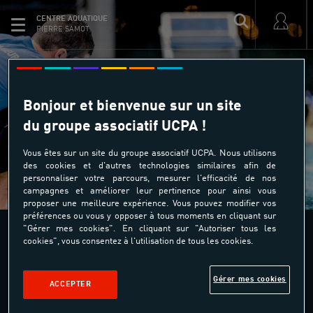
CENTRE AQUATIQUE
PIERRE SAMOT
Le site est actuellement en
maintenance
Bonjour et bienvenue sur un site
du groupe associatif UCPA !
Merci de ré-essayer ultérieurement
RETOURNER À L'ACCUEIL
Vous êtes sur un site du groupe associatif UCPA. Nous utilisons
des cookies et d'autres technologies similaires afin de
personnaliser votre parcours, mesurer l'efficacité de nos
campagnes et améliorer leur pertinence pour ainsi vous
proposer une meilleure expérience. Vous pouvez modifier vos
préférences ou vous y opposer à tous moments en cliquant sur
"Gérer mes cookies". En cliquant sur "Autoriser tous les
cookies", vous consentez à l'utilisation de tous les cookies.
Centre aquatique Communautaire
Quartier Petit Manoir
Gérer mes cookies
97232 Le Lamentin
ACCEPTER