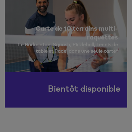
Carte de 10 terrains multi-
raquettes
Le Badminton, Squash, Pickleball, Tennis de
table et Padel dans une seule carte*
Bientôt disponible