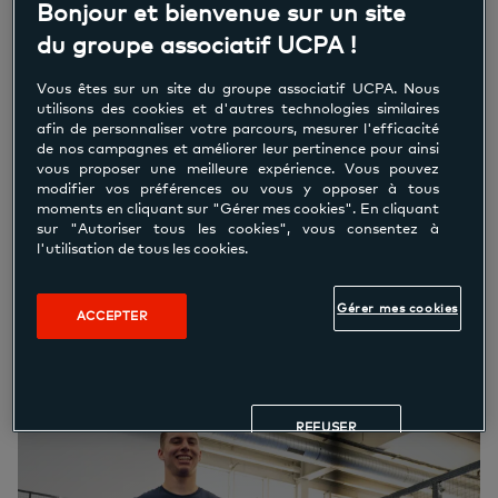
Bonjour et bienvenue sur un site
du groupe associatif UCPA !
Vous êtes sur un site du groupe associatif UCPA. Nous
utilisons des cookies et d'autres technologies similaires
afin de personnaliser votre parcours, mesurer l'efficacité
Pack Fitness Illimité
de nos campagnes et améliorer leur pertinence pour ainsi
vous proposer une meilleure expérience. Vous pouvez
Accès au plateau et aux cours collectifs
modifier vos préférences ou vous y opposer à tous
moments en cliquant sur "Gérer mes cookies". En cliquant
sur "Autoriser tous les cookies", vous consentez à
l'utilisation de tous les cookies.
29.90 € / mois
Gérer mes cookies
à partir de
ACCEPTER
à partir de 16 ans
REFUSER