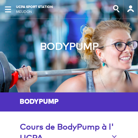
UCPA SPORT STATION
MEUDON
BODYPUMP
BODYPUMP
Cours de BodyPump à l'
UCPA