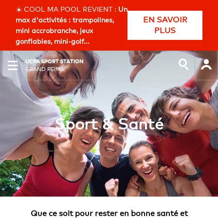
☀️ COOL MA POOL REVIENT :
Un
EN SAVOIR
max d'activités : trampolines,
PLUS
mini accrobranche, jeux
gonflables, mini-golf...
UCPA SPORT STATION
GRAND REIMS
Sport & Santé
Que ce soit pour rester en bonne santé et