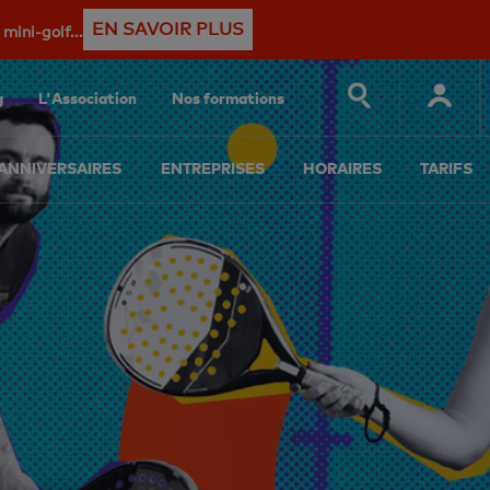
EN SAVOIR PLUS
mini-golf...
g
L'Association
Nos formations
ANNIVERSAIRES
ENTREPRISES
HORAIRES
TARIFS