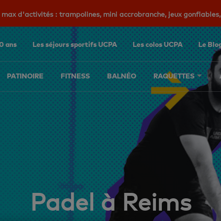
max d'activités : trampolines, mini accrobranche, jeux gonflables, 
0 ans
Les séjours sportifs UCPA
Les colos UCPA
Le Blo
PATINOIRE
FITNESS
BALNÉO
RAQUETTES
Padel à Reims