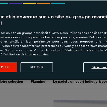
r et bienvenue sur un site du groupe associ
!
sur un site du groupe associatif UCPA. Nous utilisons des cookies et d
es similaires afin de personnaliser votre parcours, mesurer l'efficacité
s et améliorer leur pertinence pour ainsi vous proposer une mei
e. Vous pouvez modifier vos préférences ou vous y opposer à tous mom
sur "Gérer mes cookies". En cliquant sur "Autoriser tous les cookies
à l'utilisation de tous les cookies.
JE RESERVE UN TERRAIN
EPTER
REFUSER
Gérer mes 
otre sélection
Planning
Le padel : un sport ludique & con