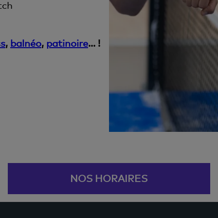
tch
ss
,
balnéo
,
patinoire
... !
NOS HORAIRES