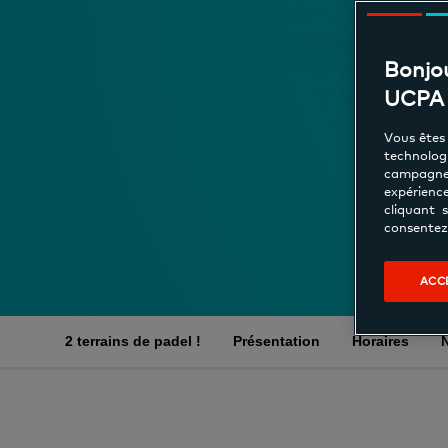
Bonjou
UCPA 
Vous êtes 
technologi
campagne
expérienc
cliquant 
consentez 
ACC
2 terrains de padel !
Présentation
Horaires
N