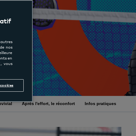
atif
'autres
 de nos
lleure
ents en
", vous
cookies
vivial
Après l'effort, le réconfort
Infos pratiques