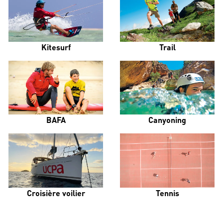
Kitesurf
Trail
BAFA
Canyoning
Croisière voilier
Tennis