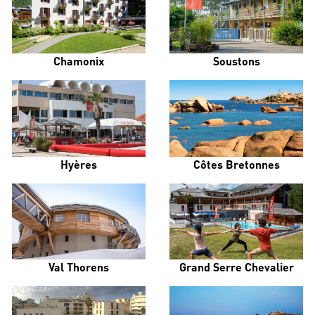
Chamonix
Soustons
Hyères
Côtes Bretonnes
Val Thorens
Grand Serre Chevalier