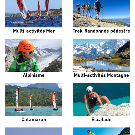
Multi-activités Mer
Trek-Randonnée pédestre
Alpinisme
Multi-activités Montagne
Catamaran
Escalade