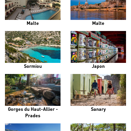
Malte
Malte
Sormiou
Japon
Gorges du Haut-Allier -
Sanary
Prades