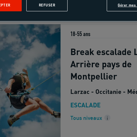
EPTER
REFUSER
Gérer mes 
18-55 ans
Break escalade L
Arrière pays de
Montpellier
Larzac - Occitanie - Mé
ESCALADE
Tous niveaux
i