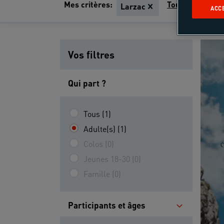
Mes critères:
Tout effacer
Larzac
ACC
Vos filtres
Qui part ?
Tous (1)
Adulte(s) (1)
Colos (0)
Jeunes 18-30 (0)
Famille (0)
Participants et âges