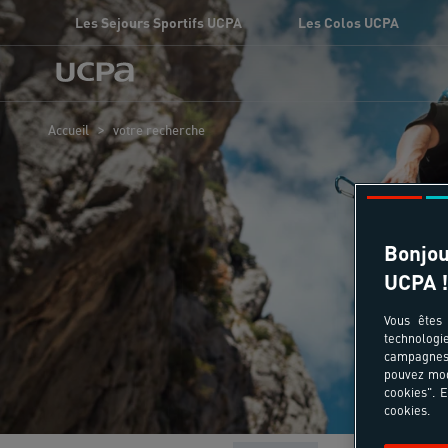
Les Sejours Sportifs UCPA
Les Colos UCPA
>
Accueil
votre recherche
Séj
Bonjou
UCPA !
Vous êtes 
technologi
campagnes 
pouvez mod
cookies". E
cookies.