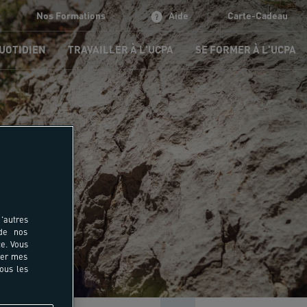
Nos Formations
Aide
Carte-Cadeau
QUOTIDIEN
TRAVAILLER À L'UCPA
SE FORMER À L'UCPA
rzac
'autres
 de nos
e. Vous
rer mes
tous les