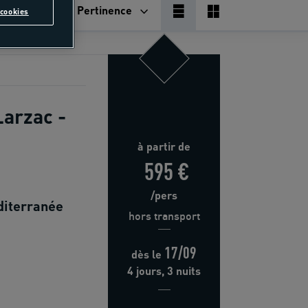
Pertinence
cookies
arzac -
à partir de
595 €
/pers
diterranée
hors transport
17/09
dès
le
4 jours, 3 nuits